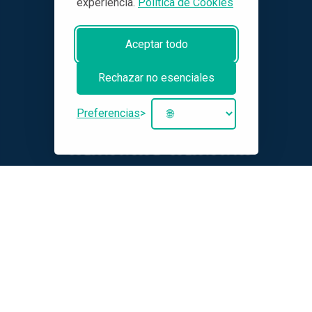
experiencia.
Política de Cookies
Aceptar todo
FACTORY/HEADQUARTERS
Rechazar no esenciales
10th km of Egnatia Odos Veria -
Thessaloniki
Preferencias
+30 23310 97058
&
+30 23310 97158
ATHENS BRANCH
Konstantinoupoleos 363 st.
+30 210 2403127
Menú